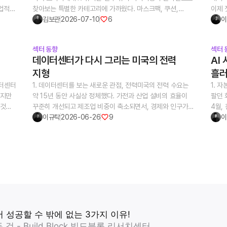
기업적
찾아보는 특별한 카테고리에 가까웠다. 마스크팩, 쿠션,
이제 
아,
선크림, 세럼처럼 한국에서 먼저 유행한 제품들이 SNS를
김보관
2026-07-10
6
얼마 
이
다 같은
통해 소개되고, Amazon이나 해외 직구 채널을 통해
아니라
소비자에게 전달되는 구조가 중심이었다. 하지만 최근의
인프라
섹터 동향
섹터 
미국
흐름은 다르다. 이제 K-뷰티는 단순히 “한국에서 유행하는
단계에
데이터센터가 다시 그리는 미국의 전력
AI
화장품”이 아니라, 미국 소비자가 일상적인 뷰티 루틴 안에서
필요해
지형
흘
직접 비교하고 선택하는 카테고리로 이동하고 있다.시장
전기소
균의 두
데이터도 이 변화를 보여준다. NIQ와 Spate의 분석에
관련 
터센터
1. 데이터센터를 보는 새로운 관점, 전력미국의 전력 수요는
1. 
 미국
따르면, 미국 K-뷰티 매출은 2025년 약 20억 달러 규모로
전력 
하지만
약 15년 동안 사실상 정체했다. 가전과 산업 설비의 효율이
팔던 
성장했고 전년 대비 37% 증가한 것으로 집계됐다. 특히 얼굴
미국 
 것은
꾸준히 개선되고 제조업 비중이 축소되면서, 경제와 인구가
4월,
구 증가
스킨케어가 성장을 주도했고, TikTok Shop이 Medicube,
비용 
열로
성장하는 동안에도 전력 소비는 좀처럼 늘지 않았다. 수요가
이규탁
2026-06-26
9
(All
이
Anua 등 여러 K-뷰티 브랜드의 미국 내 확산에 중요한
확보 
거대한
더 이상 증가하지 않는다는 전제는 미국 전력 산업의 오랜
팔고 
나가
역할을 했다고 분석됐다.한국 화장품 산업 전체로 봐도
데이터
상식이었고, 발전 설비와 송전망 투자 역시 그 전제 위에서
밝혔다.
슷한
미국의 중요성은 빠르게 커지고 있다. 식품의약품안전처
확인해
하면
설계되었다. 그러나 이 전제는 더 이상 유효하지 않으며, 그
사업자
자료를 인용한 보도에 따르면, 2025년 한국 화장품 수출은
최대 
 함께
전환의 중심에 데이터센터가 있다.데이터센터는 흔히
비트코
도시의
약 114억 달러로 사상 최고치를 기록했고, 미국 수출액은 약
부지 
부동산의 한 유형으로 다뤄져왔다. 부지를 확보하고 건물을
약 9
e는
21.8억 달러로 중국을 제치고 한국 화장품의 최대 수출
조건,
리고
올려 임대 수익을 거두는 자산이라는 관점이다. 하지만 이
맺었고
 보이는
시장이 된 것으로 집계됐다. 또한 한국은 2025년 화장품
한다.
느냐의
시각만으로는 시대의 변화를 따라갈 수 없다. AI 시대의
‘데이
하며
수출액 기준으로 미국을 넘어 프랑스에 이어 세계 2위 화장품
부분 
’를
데이터센터가 대규모로 요구하는 것은 공간이 아닌 전력이며,
급등했
트의
수출국이 된 것으로 보도됐다.그렇다면 지금 중요한 질문은
일정을
그 규모는 한 기업이나 한 산업의 차원을 넘어 미국 전체의
방향으
거
“K-뷰티가 미국에서 팔릴 수 있는가”가 아니다. 이미 팔리고
가능성
계,
전력 수급 구조를 재편하고 있다. 하나의 산업이 막대한
종종 