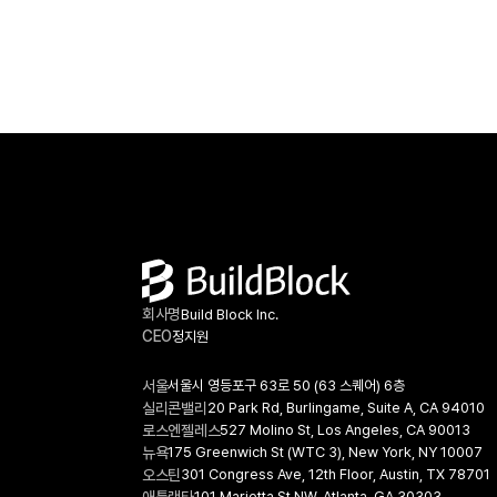
현장 관리자, 검사관, 운영 인력이 충분하다는 보장은 
비선형 증가 (자료: ASHRAE, NVIDIA, IEA)이런 밀
특히 데이터센터와 첨단 제조업이 확대되면서 이러한 
공랭을 단순히 키우는 방식이 통하지 않는다. 더 많은 
가능성의 중요성은 더 커지고 있다. CBRE는 2026년
빼려면 더 많은 공기를 더 빠르게 보내야 하고, 그만큼 
부동산 시장 전망에서 데이터센터 개발이 계속 강한 수
동력과 소음, 공기 재순환 문제가 함께 커진다. 랙의 국
보이지만, 공급 증가는 긴 전력 공급 및 계통 연계 일정
열밀도가 높아질수록 냉각 공기를 개별 칩 표면까지 고
의해 제약받고 있다고 분석했다. 또한 향후 greenfield
전달하기도 어려워져, 전산실 평균 온도가 정상이어도 
개발이 썬벨트의 I-20 축과 전력시장 규제가 상대적으
GPU에 핫스폿이 생긴다. 그래서 냉각의 중심축은 ‘방
유연한 지역에서 계속 나타날 것으로 전망했다.이 지점
차갑게 유지하는 것’에서 ‘열이 발생하는 지점 가까이에
썬벨트의 의미가 바뀐다. 과거의 썬벨트가 “저렴하고
액체로 회수하는 것’으로 이동하고 있다. Goldman
성장하는 지역”이었다면, 지금의 썬벨트는 “대형 산업
Sachs도 고밀도 AI 인프라를 지원하기 위한 액체냉각
프로젝트가 실제로 실행될 수 있는지를 검증해야 하는
확산이 데이터센터를 기존 IT 시설에서 산업용 규모의
지역”이다. 기업에게 필요한 것은 단순한 주별 비교표
운영시설로 바꾸고 있다고 평가했다.대표적인 방식은
아니라, 전력, 물류, 인력, 인허가, 설계 및 시공 가능성
직접액냉이다. CPU와 GPU 위에 콜드플레이트를 붙
함께 보는 입지 판단이다.3. 같은 인프라를 요구하기 
냉각유체를 순환시켜 열을 열원에서 곧바로 회수한다. 
회사명
Build Block Inc.
제조업과 데이터센터미국 산업 입지에서 중요한 변화 
분리된 액체에 부품을 통째로 담그는 액침냉각도 있다.
CEO
정지원
하나는 서로 다른 업종의 시설들이 비슷한 인프라 조건
방식 모두 공랭보다 높은 밀도를 감당하지만, 모든 부
요구하기 시작했다는 점이다. 데이터센터, 배터리 공장,
열을 액체로 빼는 것은 아니어서 상당수 시설은 액냉과
서울
서울시 영등포구 63로 50 (63 스퀘어) 6층
반도체 관련 시설, 전기차 공장, 대형 물류센터는 서로
공랭이 공존하는 하이브리드 구조를 갖는다. 어느 쪽이
실리콘밸리
20 Park Rd, Burlingame, Suite A, CA 94010
산업처럼 보이지만, 개발과 운영 단계에서 공통된 조건
배관과 냉각수분배장치, 수질 및 누수 관리, 유지보수 
로스엔젤레스
527 Molino St, Los Angeles, CA 90013
필요로 한다.첫째는 전력이다. 데이터센터는 서버와 냉
새로운 설계요소로 들어온다. AI 데이터센터에서 액냉
뉴욕
175 Greenwich St (WTC 3), New York, NY 10007
설비를 위해 대규모 전력을 필요로 하고, 배터리, 반도체
선택이 아니라 전제에 가까워지고 있다.여기서 흔한 오
오스틴
301 Congress Ave, 12th Floor, Austin, TX 78701
전기차 관련 제조시설도 고전력 설비와 안정적인 전력
101 Marietta St NW, Atlanta, GA 30303