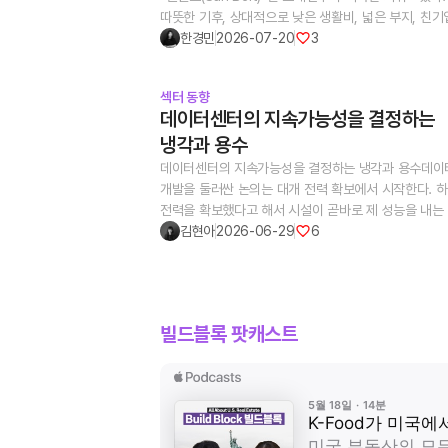
따뜻한 기후, 상대적으로 낮은 생활비, 넓은 부지, 친
정책, 세제 인센티브, 꾸준한 인구 유입은 텍사스, 조지
한경민
2026-07-20
3
노스캐롤라이나, 사우스캐롤라이나, 애리조나, 플로리
지역을 미국 내 대표적인 성장 시장으로 만들었다.인구
섹터 동향
지표만 보더라도 썬벨트의 존재감은 여전히 분명하다. 
데이터센터의 지속가능성을 결정하는
인구조사국의 2025년 인구 추정치에 따르면, 2024년
냉각과 용수
7월부터 2025년 7월까지 미국 전체 인구는 0.5%
증가하는 데 그쳤지만, 텍사스는 1.2% 증가해 전국 평
데이터센터의 지속가능성을 결정하는 냉각과 용수데이
배 이상을 기록했다. 절대 규모로도 약 39만 명이 늘어
개발을 둘러싼 논의는 대개 전력 확보에서 시작한다. 
전국에서 가장 큰 증가폭이었다.같은 기간 플로리다,
전력을 확보했다고 해서 시설이 곧바로 제 성능을 내는
노스캐롤라이나, 조지아, 사우스캐롤라이나도 절대 인
아니다. 서버에 투입된 전력은 연산을 거친 뒤 대부분 
김현아
2026-06-29
6
상위 5개 주에 포함됐다. 증가율 기준으로는
바뀌고, 데이터센터는 24시간 쉼 없이 열을 쏟아내는 
사우스캐롤라이나가 1.5%로 전국 1위, 노스캐롤라이
산업설비가 된다. AI는 이 열을 좁은 공간에 집약시키며
1.3%, 텍사스가 1.2%를 기록했다.도시 단위에서도 비
문제를 한층 급하게 만들었다. 열을 제때 내보내지 못
흐름이 나타난다. 미국 인구조사국은 2025년 인구
반도체는 스스로 성능을 낮추고, 부품 수명과 가동률이
빌드블록 팟캐스트
추정에서, 대도시 중심부보다 주변 중형 도시와 교외 
떨어진다. 결국 냉각은 부대설비가 아니라 임대 가능한
성장세가 두드러진다고 분석했다. 예를 들어 Charlott
전산용량과 가동률, 운영비를 좌우하는 생산설비다. 그
2024년부터 2025년까지 총 2.2%의 인구 증가율을
그 냉각을 어떻게 하느냐가 곧 물을 얼마나, 어디서 쓰
데 그쳤지만, 같은 광역권 내 Fort Mill은 6.8% 증가
문제로 이어진다. 전력이 데이터센터를 ‘지을 수 있느냐
Charlotte의 3배가 넘는 증가율을 보였다. 이는 썬벨
결정한다면, 열과 물은 그 시설을 ‘얼마나 오래, 싸게,
성장축이 대도시 중심부에서 광역권 외곽의 산업 및 주
지속가능하게 돌릴 수 있느냐’를 결정한다.1. 공랭의 한