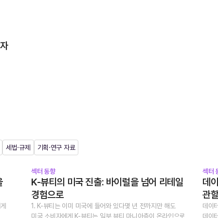
투자
세법·규제
기획·연구 자료
섹터 동향
섹터 
을
K-뷰티의 미국 진출: 바이럴을 넘어 리테일
데이
경험으로
관
에게
1. K-뷰티는 이미 미국에 들어와 있다몇 년 전까지만 해도
데이터
미국 소비자에게 K-뷰티는 일부 뷰티 마니아층이 온라인으로
데이터