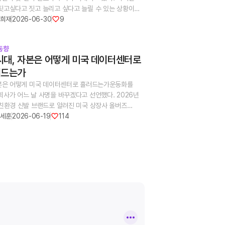
짓고싶다고 짓고 늘리고 싶다고 늘릴 수 있는 상황이
남지 않았다. 부지 확보, 자본 조달, 시공 역량 뿐만
희재
2026-06-30
9
, 최근에는 전력 확보 가능성, 전력망 연결 절차, 전력
 증설 비용, 지방정부 인허가 조건도 개발 초기
동향
서 동시에 여러 항목을 복합적으로 검토하는 과정이
 시대, 자본은 어떻게 미국 데이터센터로
졌다.특히 데이터센터 전력수요가 지역 전력망과 일반
러드는가
비자 요금에 영향을 끼칠 가능성이 더욱 커지면서,
기관, 지역 위원회, 지방 정부는 각각의 관점에서 대규모
자본은 어떻게 미국 데이터센터로 흘러드는가운동화를
수요자에 적용될 규칙을 정비하고 있다. 본 기고문은
회사가 어느 날 사명을 바꾸겠다고 선언했다. 2026년
데이터센터 개발에서 중요성이 커지고 있는 전력 확보,
 친환경 신발 브랜드로 알려진 미국 상장사 올버즈
배분, 규제 및 지역 인허가의 변화를 살펴본다.1. 전력
birds, 나스닥: BIRD)는 신발 사업과 브랜드를 통째로
세훈
2026-06-19
114
가능성: 개발 초기 단계의 우선 검토 항목미국
회사 이름을 ‘뉴버드 AI(NewBird AI)’로 바꾸겠다고
센터 개발에서 전력 확보는 개발 초기 단계에서 먼저
 ‘GPU-as-a-Service’, 즉 AI 컴퓨팅 인프라
야 할 항목으로 자리 잡고 있다. 대규모 데이터센터는
로 변신하겠다는 것이다. 비슷한 시기, 한때
수백 MW의 전력을 필요로 하기 때문에, 디벨로퍼가
인을 캐던 채굴 기업 IREN은 마이크로소프트와 5년간
용도와 함께 전력 공급 가능 여부와 시점, 계통 병합
7억 달러(약 13~14조 원) 규모의 AI 클라우드 계약을
 필요한 송전선과 변전소 확충 범위를 함께 검토해야
, 자동차 라디에이터를 만들던 모딘(Modine)은
 이 과정이 늦어지면 토지 계약, 설계, 인허가가 상당
터센터 냉각 전문기업’으로 재평가받으며 주가가
진행된 이후에도 전력 공급 일정에 맞춰 사업 구성과
다.전혀 다른 업종의 회사들이 약속이라도 한 듯 같은
 다시 조정해야 할 수 있다. 그러나 이러한 전력 확보
로 움직이고 있다. 그 종착지는 데이터센터다. 증시는
은 단순히 개별 사업자의 대응 역량만으로 해결하기
현실보다 반 박자 빠르게 움직인다. 시장이 이토록 한