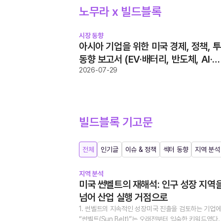
노무라 x 빌드블록
시장 동향
아시아 기업을 위한 미국 경제, 정책, 
동향 보고서 (EV·배터리, 반도체, AI·
스타트업)
2026-07-29
빌드블록 기고문
전체
인기글
이슈 & 정책
섹터 동향
지역 분석
지역 분석
미국 썬벨트의 재해석: 인구 성장 지역
넘어 산업 실행 거점으로
1. 썬벨트의 지속적인 성장미국 진출을 검토하는 기업
“썬벨트(Sun Belt)”는 오래전부터 익숙한 키워드였다.