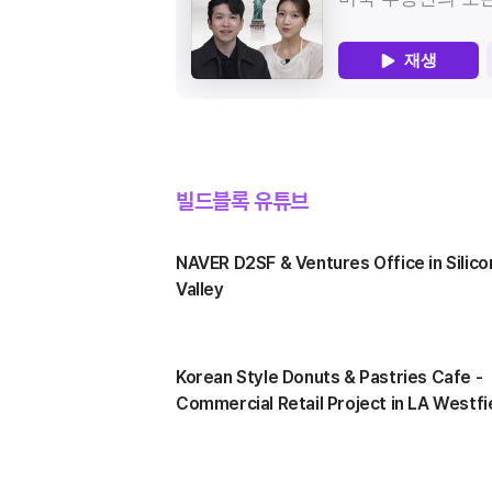
확장 지역으로 이동하고 있음을 보여준다.그러나 지금
그리고 액냉이 필수가 되는 이유데이터센터 냉각의 오
썬벨트를 단순히 “사람이 늘어나는 따뜻한 지역”으로만
기본은 공랭이었다. 차가운 공기를 전산실 전체에 공급
것은 충분하지 않다. 최근 썬벨트의 의미는 인구 성장보
장비의 열을 실어 내보내는 방식이다. 네트워크 장비나
넓은 산업 구조 안에서 재해석되고 있다. AI 데이터센터
저장장치처럼 여전히 공기로 식혀야 하는 부품이 많아
전기차, 배터리, 반도체, 물류, 에너지 인프라가 동시에
사라지지는 않는다. 문제는 AI 서버의 발열 밀도다.
확장되면서, 썬벨트는 주거와 소비 시장을 넘어 미국의
로런스버클리국립연구소(LBNL)에 따르면 미국
실행 거점으로 부상하고 있다.출처: 한국경제2. 낮은
데이터센터의 전력소비는 2014년 58TWh에서 202
비용보다 중요한 실행 가능성과거 기업 입지 검토에서
176TWh로 10년 새 세 배 가까이 늘었는데, 그 가속
썬벨트의 장점은 비교적 단순하게 설명됐다. 토지가 넓
빌드블록 유튜브
것은 좁은 공간에 열을 몰아넣는 가속(GPU) 서버였다.
비용이 낮고, 세금과 규제가 상대적으로 우호적이며, 
국제에너지기구(IEA)는 AI 서버의 전력밀도가 2020
늘어난다는 점이었다. 물론 이 요소들은 지금도 중요하
2025년 사이 11배로 높아졌고, 냉장고만 한 단일 랙 
NAVER D2SF & Ventures Office in Silico
그러나 최근 미국에 진출하려는 제조업, 물류, 첨단산업
최대 65가구에 해당하는 전력을 소비하며 그만큼의 열
기업에게는 더 복잡한 질문이 필요해지고 있다.이제 중
Valley
뿜어낸다고 본다.구체적인 수치도 같은 방향을 가리킨다
것은 단순히 “어느 주가 저렴한가”가 아니다. “어느 
ASHRAE에 따르면 기존 CPU 중심 랙의 전력밀도는 
실제로 프로젝트를 실행할 수 있는가”가 더 중요해지고 
5~10kW 수준이지만, GPU 클러스터는 랙당
부지 자체가 좋아 보여도 전력 인입이 늦어지면 착공과
40~100kW에 이르는 경우가 많다. 최신 장비는 이마
Korean Style Donuts & Pastries Cafe -
일정이 밀릴 수 있다. 물류축과 가까워도 도로, 항만, 철
넘어선다. 엔비디아의 GB200 NVL72는 하나의 랙에
Commercial Retail Project in LA Westfi
트럭 동선이 실제 운영 모델과 맞지 않으면 효율성이
72개의 GPU와 36개의 CPU를 통합해 약 120kW를
떨어진다. 인센티브가 좋아도 인허가와 커뮤니티 반대
Century City
소비하며, 처음부터 랙 스케일 액체냉각을 전제로 설계
커지면 사업 일정은 지연될 수 있다. 인구가 늘어나는
과거 고밀도 랙의 상단으로 여겨지던 열부하가 이제 단일
지역이라도, 해당 프로젝트에 필요한 전기공, 기계설비 
시스템의 기본 설계조건이 된 셈이다.그림 1. 랙당 전